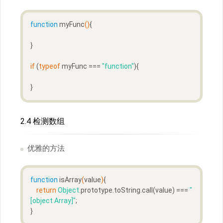
function
myFunc
(
)
{
}
if
 (
typeof
 myFunc === 
"function"
){
}
2.4 检测数组
优雅的方法
function
isArray
(
value
)
{
return
Object
.prototype.toString.call(value) === 
"
[object Array]"
;
}