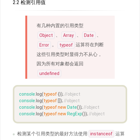
2.2 检测引用值
有几种内置的引用类型
、
、
、
Object
Array
Date
。
运算符在判断
Error
typeof
这些引用类型时显得力不从心，
因为所有对象都会返回
undefined
console
.log(
typeof
 {}); 
//object
console
.log(
typeof
 []); 
//object
console
.log(
typeof
new
Date
()); 
//object
console
.log(
typeof
new
RegExp
()); 
//object
检测某个引用类型的最好方法使用
运算
instanceof