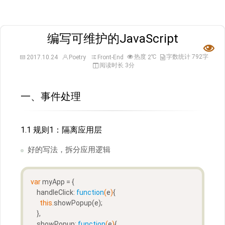
编写可维护的JavaScript

热度
℃
字数统计 792字
2017.10.24
Poetry
Front-End
2
阅读时长 3分
一、事件处理
1.1 规则1：隔离应用层
好的写法，拆分应用逻辑
var
 myApp = {
    handleClick: 
function
(
e
)
{
this
.showPopup(e);  
    },
    showPopup: 
function
(
e
)
{