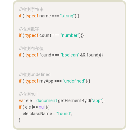
//检测字符串
if
 ( 
typeof
 name === 
"string"
){}
//检测数字
if
 ( 
typeof
 count === 
"number"
){}
//检测布尔值
if
 ( 
typeof
 found === 
"boolean"
 && found){}
//检测undefined
if
 ( 
typeof
 myApp === 
"undefined"
){}
//检测null
var
 ele = 
document
.getElementById(
"app"
);
if
 ( ele !== 
null
){
    ele.className = 
"found"
;
}