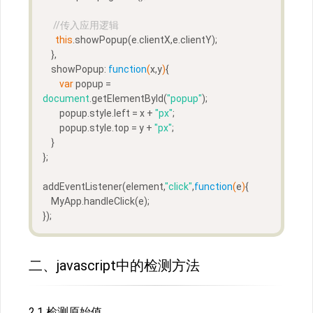
//传入应用逻辑
this
.showPopup(e.clientX,e.clientY);  
    },
    showPopup: 
function
(
x,y
)
{
var
 popup = 
document
.getElementById(
"popup"
);
        popup.style.left = x + 
"px"
;
        popup.style.top = y + 
"px"
;
    }
};
addEventListener(element,
"click"
,
function
(
e
)
{
    MyApp.handleClick(e);
});
二、javascript中的检测方法
2.1 检测原始值