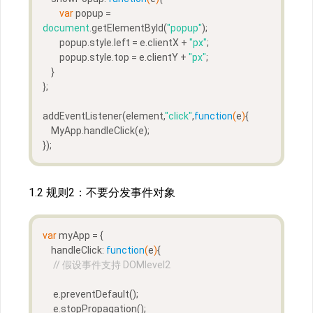
var
 popup = 
document
.getElementById(
"popup"
);
        popup.style.left = e.clientX + 
"px"
;
        popup.style.top = e.clientY + 
"px"
;
    }
};
addEventListener(element,
"click"
,
function
(
e
)
{
    MyApp.handleClick(e);
});
1.2 规则2：不要分发事件对象
var
 myApp = {
    handleClick: 
function
(
e
)
{
// 假设事件支持 DOMlevel2
     e.preventDefault();
     e.stopPropagation();