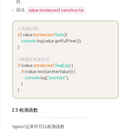
符。
语法
value instanceof constructor
// 检测日期
if
( value 
instanceof
Date
){
console
.log(value.getFullYear());
}
//检测正则表达式
if
 (value 
instanceof
RegExp
) {
if
 (value.test(antherValue)) {
console
.log(
"poetries"
);
    }
}
2.3 检测函数
typeof运算符可以检测函数