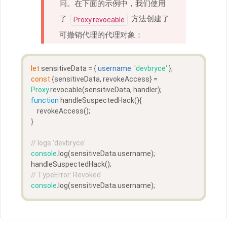
问。在下面的示例中，我们使用
了
方法创建了
Proxy.revocable
可撤销代理的代理对象：
let
 sensitiveData = { 
username
: 
'devbryce'
 };
const
 {sensitiveData, revokeAccess} = 
Proxy
.revocable(sensitiveData, handler);
function
handleSuspectedHack
(
)
{  
    revokeAccess();
}
// logs 'devbryce'
console
.log(sensitiveData.username);
handleSuspectedHack();
// TypeError: Revoked
console
.log(sensitiveData.username);