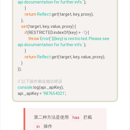
api documentation for further info.`
);
        }
return
Reflect
.get(target, key, proxy);
    },
set
(target, key, value, proxy) {
if
(RESTRICTED.indexOf(key) > 
-1
) {
throw
Error
(
`
${key}
 is restricted. Please see 
api documentation for further info.`
);
        }
return
Reflect
.get(target, key, value, proxy);
    }
});
// 以下操作都会抛出错误
console
.log(api._apiKey);
api._apiKey = 
'987654321'
;
第二种方法是使用
拦截
has
操作
in