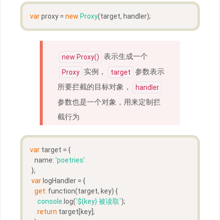
var
 proxy = 
new
Proxy
(target, handler);
表示生成一个
new Proxy()
实例，
参数表示
Proxy
target
所要拦截的目标对象，
handler
参数也是一个对象，用来定制拦
截行为
var
 target = {
   name: 
'poetries'
 };
var
 logHandler = {
get
: function(target, key) {
console
.log(
`
${key}
 被读取`
);
return
 target[key];