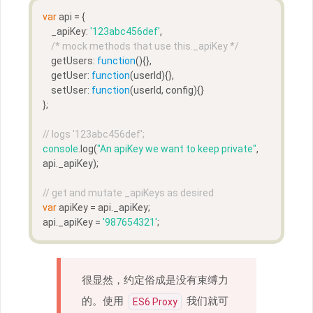
var
 api = {  
    _apiKey: 
'123abc456def'
,
/* mock methods that use this._apiKey */
    getUsers: 
function
(
)
{}, 
    getUser: 
function
(
userId
)
{}, 
    setUser: 
function
(
userId, config
)
{}
};
// logs '123abc456def';
console
.log(
"An apiKey we want to keep private"
, 
api._apiKey);
// get and mutate _apiKeys as desired
var
 apiKey = api._apiKey;  
api._apiKey = 
'987654321'
;
很显然，约定俗成是没有束缚力
的。使用
我们就可
ES6 Proxy