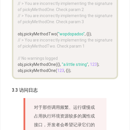
// > You are incorrectly implementing the signature 
of pickyMethodOne. Check param 2
// > You are incorrectly implementing the signature 
of pickyMethodOne. Check param 3
obj.pickyMethodTwo(
"wopdopadoo"
, {});  
// > You are incorrectly implementing the signature 
of pickyMethodTwo. Check param 1
// No warnings logged
obj.pickyMethodOne({}, 
"a little string"
, 
123
);  
obj.pickyMethodOne(
123
, {});
3.3 访问日志
对于那些调用频繁、运行缓慢或
占用执行环境资源较多的属性或
接口，开发者会希望记录它们的