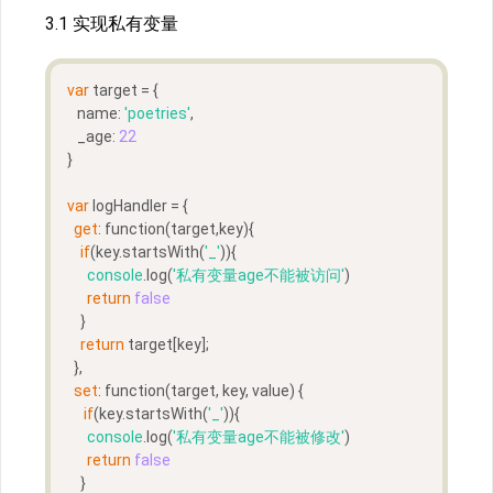
3.1 实现私有变量
var
 target = {
   name: 
'poetries'
,
   _age: 
22
}
var
 logHandler = {
get
: function(target,key){
if
(key.startsWith(
'_'
)){
console
.log(
'私有变量age不能被访问'
)
return
false
    }
return
 target[key];
  },
set
: function(target, key, value) {
if
(key.startsWith(
'_'
)){
console
.log(
'私有变量age不能被修改'
)
return
false
    }