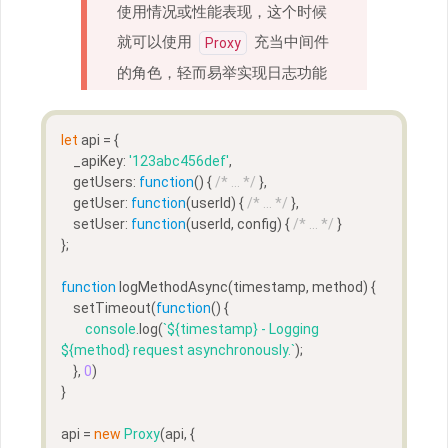
使用情况或性能表现，这个时候
就可以使用
充当中间件
Proxy
的角色，轻而易举实现日志功能
let
 api = {  
    _apiKey: 
'123abc456def'
,
    getUsers: 
function
(
) 
{ 
/* ... */
 },
    getUser: 
function
(
userId
) 
{ 
/* ... */
 },
    setUser: 
function
(
userId, config
) 
{ 
/* ... */
 }
};
function
logMethodAsync
(
timestamp, method
) 
{  
    setTimeout(
function
(
) 
{
console
.log(
`
${timestamp}
 - Logging 
${method}
 request asynchronously.`
);
    }, 
0
)
}
api = 
new
Proxy
(api, {  