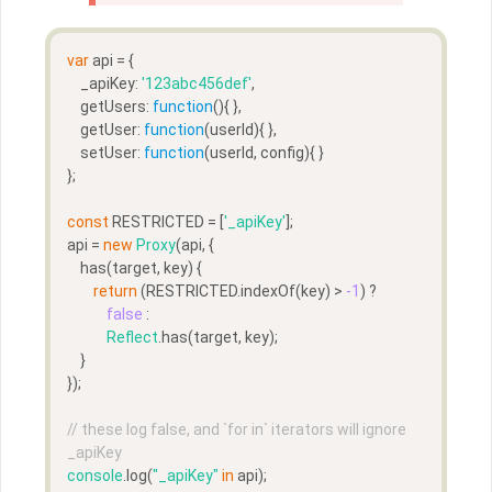
var
 api = {  
    _apiKey: 
'123abc456def'
,
    getUsers: 
function
(
)
{ }, 
    getUser: 
function
(
userId
)
{ }, 
    setUser: 
function
(
userId, config
)
{ }
};
const
 RESTRICTED = [
'_apiKey'
];
api = 
new
Proxy
(api, {  
    has(target, key) {
return
 (RESTRICTED.indexOf(key) > 
-1
) ?
false
 :
Reflect
.has(target, key);
    }
});
// these log false, and `for in` iterators will ignore 
_apiKey
console
.log(
"_apiKey"
in
 api);