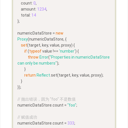
    count: 
0
,
    amount: 
1234
,
    total: 
14
};
numericDataStore = 
new
Proxy
(numericDataStore, {  
set
(target, key, value, proxy) {
if
 (
typeof
 value !== 
'number'
) {
throw
Error
(
"Properties in numericDataStore 
can only be numbers"
);
        }
return
Reflect
.set(target, key, value, proxy);
    }
});
// 抛出错误，因为 "foo" 不是数值
numericDataStore.count = 
"foo"
;
// 赋值成功
numericDataStore.count = 
333
;