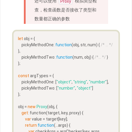
还可以使用
模拟类型检
Proxy
查，检查函数是否接收了类型和
数量都正确的参数
let
 obj = {  
    pickyMethodOne: 
function
(
obj, str, num
) 
{ 
/* ... */
},
    pickyMethodTwo: 
function
(
num, obj
) 
{ 
/*... */
 }
};
const
 argTypes = {  
    pickyMethodOne: [
"object"
, 
"string"
, 
"number"
],
    pickyMethodTwo: [
"number"
, 
"object"
]
};
obj = 
new
Proxy
(obj, {  
get
: function(target, key, proxy) {
var
 value = target[key];
return
function
(
...args
) 
{
var
 checkArgs = argChecker(key, args, 