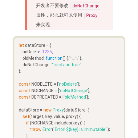
开发者不要修改
doNotChange
属性，那么就可以使用
Proxy
来实现
let
 dataStore = {  
    noDelete: 
1235
,
    oldMethod: 
function
(
) 
{
/*...*/
 },
    doNotChange: 
"tried and true"
};
const
 NODELETE = [
'noDelete'
];  
const
 NOCHANGE = [
'doNotChange'
];
const
 DEPRECATED = [
'oldMethod'
];  
dataStore = 
new
Proxy
(dataStore, {  
set
(target, key, value, proxy) {
if
 (NOCHANGE.includes(key)) {
throw
Error
(
`Error! 
${key}
 is immutable.`
);
        }