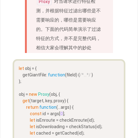
对当请求进行特征检
Proxy
测，并根据特征过滤出哪些是不
需要响应的，哪些是需要响应
的。下面的代码简单演示了过滤
特征的方式，并不是完整代码，
相信大家会理解其中的妙处
let
 obj = {  
    getGiantFile: 
function
(
fileId
) 
{
/*...*/
 }
};
obj = 
new
Proxy
(obj, {  
get
(target, key, proxy) {
return
function
(
...args
) 
{
const
 id = args[
0
];
let
 isEnroute = checkEnroute(id);
let
 isDownloading = checkStatus(id);      
let
 cached = getCached(id);