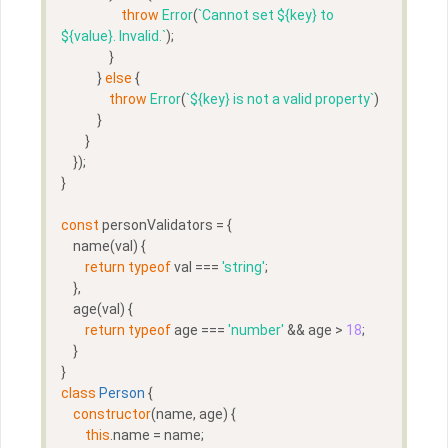
throw
Error
(
`Cannot set 
${key}
 to 
${value}
. Invalid.`
);
                }
            } 
else
 {
throw
Error
(
`
${key}
 is not a valid property`
)
            }
        }
    });
}
const
 personValidators = {  
    name(val) {
return
typeof
 val === 
'string'
;
    },
    age(val) {
return
typeof
 age === 
'number'
 && age > 
18
;
    }
}
class
Person
{  
constructor
(name, age) {
this
.name = name;