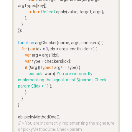
argTypes[key]);
return
Reflect
.apply(value, target, args);
        };
    }
});
function
argChecker
(
name, args, checkers
) 
{  
for
 (
var
 idx = 
0
; idx < args.length; idx++) {
var
 arg = args[idx];
var
 type = checkers[idx];
if
 (!arg || 
typeof
 arg !== type) {
console
.warn(
`You are incorrectly 
implementing the signature of 
${name}
. Check 
param 
${idx + 
1
}
`
);
        }
    }
}
obj.pickyMethodOne();  
// > You are incorrectly implementing the signature 
of pickyMethodOne. Check param 1