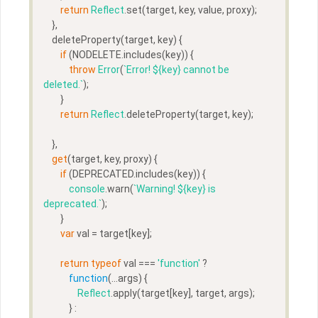
return
Reflect
.set(target, key, value, proxy);
    },
    deleteProperty(target, key) {
if
 (NODELETE.includes(key)) {
throw
Error
(
`Error! 
${key}
 cannot be 
deleted.`
);
        }
return
Reflect
.deleteProperty(target, key);
    },
get
(target, key, proxy) {
if
 (DEPRECATED.includes(key)) {
console
.warn(
`Warning! 
${key}
 is 
deprecated.`
);
        }
var
 val = target[key];
return
typeof
 val === 
'function'
 ?
function
(
...args
) 
{
Reflect
.apply(target[key], target, args);
            } :