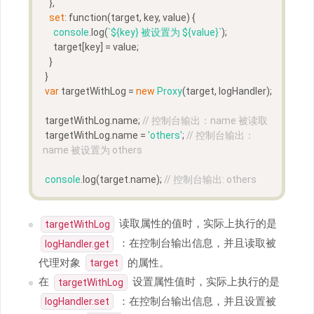
   },
set
: function(target, key, value) {
console
.log(
`
${key}
 被设置为 
${value}
`
);
     target[key] = value;
   }
 }
var
 targetWithLog = 
new
Proxy
(target, logHandler);
 targetWithLog.name; 
// 控制台输出：name 被读取
 targetWithLog.name = 
'others'
; 
// 控制台输出：
name 被设置为 others
console
.log(target.name); 
// 控制台输出: others
读取属性的值时，实际上执行的是
targetWithLog
：在控制台输出信息，并且读取被
logHandler.get
代理对象
的属性。
target
在
设置属性值时，实际上执行的是
targetWithLog
：在控制台输出信息，并且设置被
logHandler.set