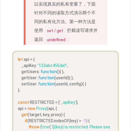
以实现真实的私有变量了，下面
针对不同的读取方式演示两个不
同的私有化方法。第一种方法是
使用
拦截读写请求并
set / get
返回
:
undefined
let
 api = {  
    _apiKey: 
'123abc456def'
,
    getUsers: 
function
(
)
{ }, 
    getUser: 
function
(
userId
)
{ }, 
    setUser: 
function
(
userId, config
)
{ }
};
const
 RESTRICTED = [
'_apiKey'
];
api = 
new
Proxy
(api, {  
get
(target, key, proxy) {
if
(RESTRICTED.indexOf(key) > 
-1
) {
throw
Error
(
`
${key}
 is restricted. Please see 